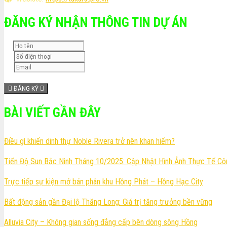
ĐĂNG KÝ NHẬN THÔNG TIN DỰ ÁN
ĐĂNG KÝ
BÀI VIẾT GẦN ĐÂY
Điều gì khiến dinh thự Noble Rivera trở nên khan hiếm?
Tiến Độ Sun Bắc Ninh Tháng 10/2025: Cập Nhật Hình Ảnh Thực Tế C
Trực tiếp sự kiện mở bán phân khu Hồng Phát – Hồng Hạc City
Bất động sản gần Đại lộ Thăng Long: Giá trị tăng trưởng bền vững
Alluvia City – Không gian sống đẳng cấp bên dòng sông Hồng