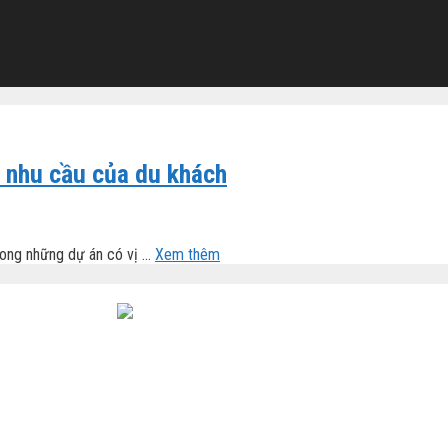
n nhu cầu của du khách
ong những dự án có vị …
Xem thêm
uân - TP. Hà Nội.