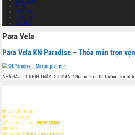
GIỚI THIỆU
VỊ TRÍ
TIỆN ÍCH
THIẾT KẾ
TIN TỨC
Para Vela
Para Vela KN Paradise – Thỏa mãn trọn vẹ
NHÀ ĐẦU TƯ NHÌN THẤY GÌ DỰ ÁN ? Nổi bật trên thị trường là một tr
Địa chỉ dự án:
Đà Bắc - TP. Hòa Bình
PKD dự án:
Tòa nhà Center Building 85 Vũ Trọng Phụng - Q. Thanh X
Số điện thoại:
0989933648
Email:
info@takara.pro.vn
Webiste:
https://takara.pro.vn