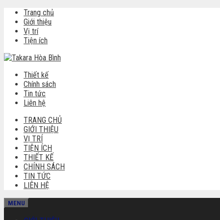
Skip
Trang chủ
to
Giới thiệu
content
Vị trí
Tiện ích
Thiết kế
Chính sách
Tin tức
Liên hệ
TRANG CHỦ
GIỚI THIỆU
VỊ TRÍ
TIỆN ÍCH
THIẾT KẾ
CHÍNH SÁCH
TIN TỨC
LIÊN HỆ
MENU